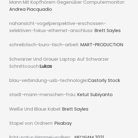
Mann Mit Kopfhörern Gegenüber Computermonitor:
Andrea Piacquadio
nahansicht-vogelperspektive-erschossen-
selektiven-fokus-ethernet-anschluss:
Brett Sayles
schreibtisch-buro-tisch-arbeit:
MART-PRODUCTION
Schwarzer Und Grauer Laptop Auf Schwarzer
Schnittcouch:
Lukas
blau-verbindung-usb-technologie
:
Castorly Stock
stadt-mann-menschen-frau:
Ketut Subiyanto
Weiße Und Blaue Kabel:
Brett Sayles
Stapel von Ordnern:
Pixabay
licht-natur-himmel-wolken:
NEOSiAM 2021